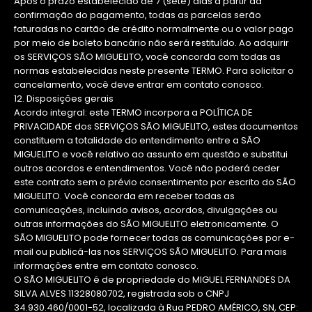
Após o prazo estabelecido de 7 (sete) dias a partir da
confirmação do pagamento, todas as parcelas serão
faturadas no cartão de crédito normalmente ou o valor pago
por meio de boleto bancário não será restituído. Ao adquirir
os SERVIÇOS SÃO MIGUELITO, você concorda com todas as
normas estabelecidas neste presente TERMO. Para solicitar o
cancelamento, você deve entrar em contato conosco.
12. Disposições gerais
Acordo integral: este TERMO incorpora a POLÍTICA DE
PRIVACIDADE dos SERVIÇOS SÃO MIGUELITO, estes documentos
constituem a totalidade do entendimento entre a SÃO
MIGUELITO e você relativo ao assunto em questão e substitui
outros acordos e entendimentos. Você não poderá ceder
este contrato sem o prévio consentimento por escrito do SÃO
MIGUELITO. Você concorda em receber todas as
comunicações, incluindo avisos, acordos, divulgações ou
outras informações do SÃO MIGUELITO eletronicamente. O
SÃO MIGUELITO pode fornecer todas as comunicações por e-
mail ou publicá-las nos SERVIÇOS SÃO MIGUELITO. Para mais
informações entre em contato conosco.
O SÃO MIGUELITO é de propriedade do MIGUEL FERNANDES DA
SILVA ALVES 11328080702, registrada sob o CNPJ
34.930.460/0001-52, localizada à Rua PEDRO AMÉRICO, SN, CEP: