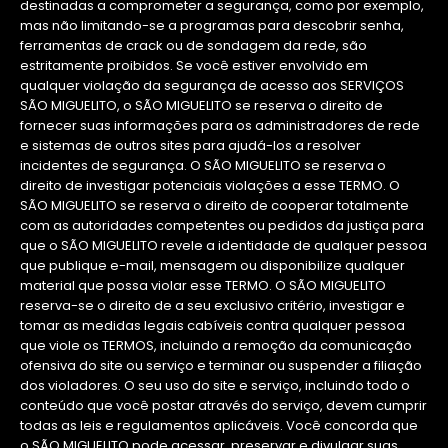
destinadas a comprometer a segurança, como por exemplo,
mas não limitando-se a programas para descobrir senha,
ferramentas de crack ou de sondagem da rede, são
estritamente proibidos. Se você estiver envolvido em
qualquer violação da segurança de acesso aos SERVIÇOS
SÃO MIGUELITO, o SÃO MIGUELITO se reserva o direito de
fornecer suas informações para os administradores de rede
e sistemas de outros sites para ajudá-los a resolver
incidentes de segurança. O SÃO MIGUELITO se reserva o
direito de investigar potenciais violações a esse TERMO. O
SÃO MIGUELITO se reserva o direito de cooperar totalmente
com as autoridades competentes ou pedidos da justiça para
que o SÃO MIGUELITO revele a identidade de qualquer pessoa
que publique e-mail, mensagem ou disponibilize qualquer
material que possa violar esse TERMO. O SÃO MIGUELITO
reserva-se o direito de a seu exclusivo critério, investigar e
tomar as medidas legais cabíveis contra qualquer pessoa
que viole os TERMOS, incluindo a remoção da comunicação
ofensiva do site ou serviço e terminar ou suspender a filiação
dos violadores. O seu uso do site e serviço, incluindo todo o
conteúdo que você postar através do serviço, devem cumprir
todas as leis e regulamentos aplicáveis. Você concorda que
o SÃO MIGUELITO pode acessar, preservar e divulgar suas