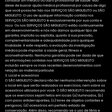
consultar um médico ou outro profissional de saúde. Não
deixe de buscar ajuda médica profissional por causa de algo
que você possa ter lido nos SERVIÇOS SÃO MIGUELITO ou SÃO
MIGUELITO. O uso de qualquer informação contida nos
SERVIÇOS SÃO MIGUELITO é exclusivamente por sua conta e
risco. Os nos SERVIÇOS SÃO MIGUELITO estão continuamente
em desenvolvimento e nós não damos qualquer tipo de
garantia, implícita ou explícita, quanto à sua precisão,
complementaridade e adequabilidade para qualquer
finalidade. A este respeito, a evolução da investigação
médica pode impactar a saúde geral, fitness e
aconselhamento. Nenhuma garantia pode ser dada de que
as informações contidas nos SERVIÇOS SÃO MIGUELITO
incluirão sempre os mais recentes desenvolvimentos com
relação ao material particular.
3. Local e acessórios
O SÃO MIGUELITO declara não ter nenhuma intervenção sobre
o local em que serão realizados os exercícios, nem sobre os
acessórios utilizados por você. O SÃO MIGUELITO recomenda
que os exercícios sejam feitos em locais (a) iluminados, (b)
com pisos antiderrapantes, (c) livres de objetos cortantes e
perigosos, (d) acessórios em perfeito estado de
conservação. Além disso, recomenda-se o uso de tênis e