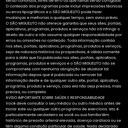
serão contínuos, livres de erro ou que falhas serão corrigidas
O conteúdo dos programas pode incluir imprecisões técnicas
ou erros tipográficos e o SÃO MIGUELITO pode fazer
mudanças e melhorias a qualquer tempo, sem aviso prévio.
O SÃO MIGUELITO não oferece garantia que seus sites, portais,
aplicativos, programas, produtos e serviços não irá infringir o
direito de outro e não assume qualquer responsabilidade por
erros ou omissões no conteúdo. Toda informação contida
nos sites, portais, aplicativos, programas, produtos e serviços,
seja de natureza histórica ou prospectivas, é válida somente
para a data que foi publicada nos sites, portais, aplicativos,
programas, produtos e serviços e o SÃO MIGUELITO não se
compromete com nenhuma obrigação de atualizar tal
informação depois que é publicada ou remover tal
informação deste e de qualquer outro site, portal, aplicativo,
programa, produto e serviço, caso ela não seja precisa, mais
precisa, ou completa.
AVISO IMPORTANTE SOBRE SAÚDE E RESPONSABILIDADE
Você deve consultar o seu médico ou outro médico antes de
iniciar este ou qualquer outro programa de exercícios. Isto é
particularmente verdadeiro se você ou sua família têm
histórico de pressão arterial elevada, doença cardíaca ou se
têm alguma condição particular de saúde. Nada declarado