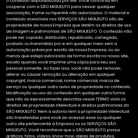
o conteúdo disponibilizado por ele. Você concorda em
cooperar com a SÃO MIGUELITO para cessar qualquer
associação, frame ou hiperlink não autorizados. O material e
conteúdo acessíveis nos SERVIÇOS SÃO MIGUELITO são de
propriedade de nossa Empresa que detém os direitos de uso
de imagem e patrimoniais de SÃO MIGUELITO. O conteúdo não
pode ser copiado, distribuído, republicado, carregado,
postado ou transmitido por e em qualquer meio sem a
autorização prévia por escrito de nossa Empresa, ou ao
menos que esteja autorizado de forma escrita no nosso site,
exceto quando você imprime uma cópia para seu uso
pessoal somente. Ao fazer isso, você não pode remover,
alterar ou causar remoção ou alteração em qualquer
copyright, marca comercial, nome comercial, marca de
serviço ou qualquer outro aviso de propriedade no conteúdo.
Modificação ou uso do conteúdo em qualquer outra forma
que não as expressamente descritas nesse TERMO viola os
direitos de propriedade intelectual e direitos patrimoniais do
SÃO MIGUELITO. Nem a autoria nem a propriedade intelectual
são transferidas para você ao acessar esse ou qualquer
outro site pertencente à Empresa ou os SERVIÇOS SÃO
MIGUELITO. Você reconhece que o SÃO MIGUELITO possui
gráficos, fotos, vídeos, know-how, ideias de produtos,